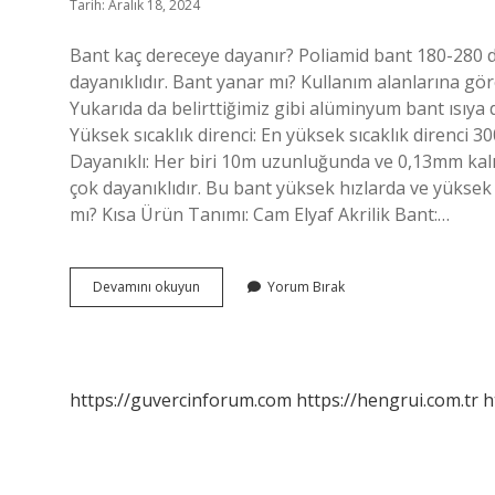
Tarih: Aralık 18, 2024
Bant kaç dereceye dayanır? Poliamid bant 180-280 d
dayanıklıdır. Bant yanar mı? Kullanım alanlarına gö
Yukarıda da belirttiğimiz gibi alüminyum bant ısıya 
Yüksek sıcaklık direnci: En yüksek sıcaklık direnci 30
Dayanıklı: Her biri 10m uzunluğunda ve 0,13mm kalınl
çok dayanıklıdır. Bu bant yüksek hızlarda ve yüksek s
mı? Kısa Ürün Tanımı: Cam Elyaf Akrilik Bant:…
Bant
Devamını okuyun
Yorum Bırak
Sıcakta
Erir
Mi
https://guvercinforum.com
https://hengrui.com.tr
h