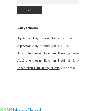
Son yorumlar
Alp Arslan Aniyi Kimden Aldı
için
admin
Alp Arslan Aniyi Kimden Aldı
için
Paşa
Absürt Kelimesinin Eş Anlamı Nedir
için
admin
Absürt Kelimesinin Eş Anlamı Nedir
için
Sarp
Sezen Aksu Tutuklu Kaç Yılında
için
admin
06 0 726
Telegram: @karabul