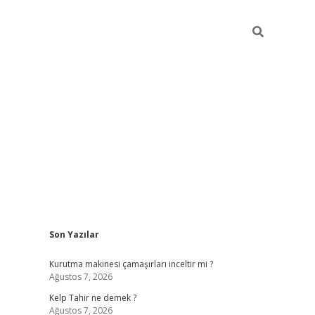
Sidebar
Son Yazılar
vdcasinogi
Kurutma makinesi çamaşırları inceltir mi ?
Ağustos 7, 2026
Kelp Tahir ne demek ?
Ağustos 7, 2026