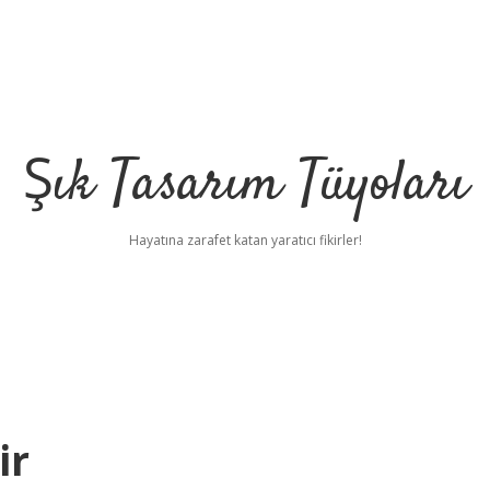
Şık Tasarım Tüyoları
Hayatına zarafet katan yaratıcı fikirler!
ir