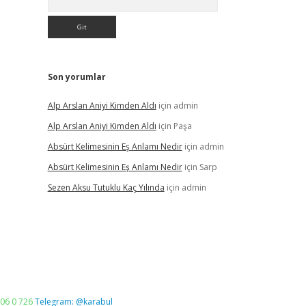
Son yorumlar
Alp Arslan Aniyi Kimden Aldı
için
admin
Alp Arslan Aniyi Kimden Aldı
için
Paşa
Absürt Kelimesinin Eş Anlamı Nedir
için
admin
Absürt Kelimesinin Eş Anlamı Nedir
için
Sarp
Sezen Aksu Tutuklu Kaç Yılında
için
admin
06 0 726
Telegram: @karabul