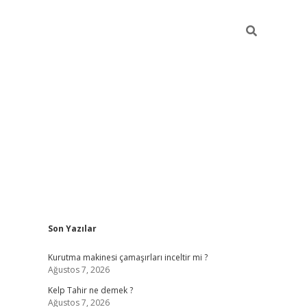
Sidebar
Son Yazılar
vdcasinogi
Kurutma makinesi çamaşırları inceltir mi ?
Ağustos 7, 2026
Kelp Tahir ne demek ?
Ağustos 7, 2026