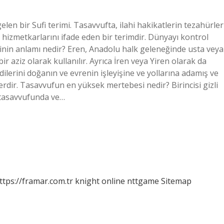
len bir Sufi terimi. Tasavvufta, ilahi hakikatlerin tezahürler
k hizmetkarlarını ifade eden bir terimdir. Dünyayı kontrol
esinin anlamı nedir? Eren, Anadolu halk geleneğinde usta veya
ir aziz olarak kullanılır. Ayrıca İren veya Yiren olarak da
endilerini doğanın ve evrenin işleyişine ve yollarına adamış ve
dir. Tasavvufun en yüksek mertebesi nedir? Birincisi gizli
k tasavvufunda ve…
ttps://framar.com.tr
knight online
nttgame
Sitemap