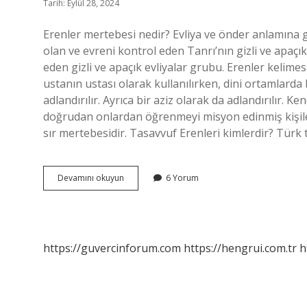
Tarih: Eylül 28, 2024
Erenler mertebesi nedir? Evliya ve önder anlamına ge
olan ve evreni kontrol eden Tanrı’nın gizli ve apaçı
eden gizli ve apaçık evliyalar grubu. Erenler kelim
ustanın ustası olarak kullanılırken, dini ortamlarda b
adlandırılır. Ayrıca bir aziz olarak da adlandırılır. K
doğrudan onlardan öğrenmeyi misyon edinmiş kişiler
sır mertebesidir. Tasavvuf Erenleri kimlerdir? Tür
Erenler
Devamını okuyun
6 Yorum
Makamı
Nedir
https://guvercinforum.com
https://hengrui.com.tr
h