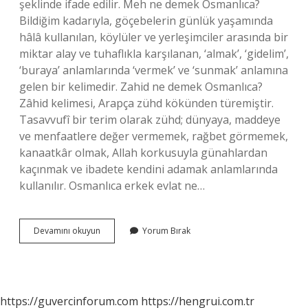
şeklinde ifade edilir. Meh ne demek Osmanlıca?
Bildiğim kadarıyla, göçebelerin günlük yaşamında
hâlâ kullanılan, köylüler ve yerleşimciler arasında bir
miktar alay ve tuhaflıkla karşılanan, ‘almak’, ‘gidelim’,
‘buraya’ anlamlarında ‘vermek’ ve ‘sunmak’ anlamına
gelen bir kelimedir. Zahid ne demek Osmanlıca?
Zâhid kelimesi, Arapça zühd kökünden türemiştir.
Tasavvufî bir terim olarak zühd; dünyaya, maddeye
ve menfaatlere değer vermemek, rağbet görmemek,
kanaatkâr olmak, Allah korkusuyla günahlardan
kaçınmak ve ibadete kendini adamak anlamlarında
kullanılır. Osmanlıca erkek evlat ne…
Mehi
Devamını okuyun
Yorum Bırak
Ne
Demek
Osmanlıca
https://guvercinforum.com
https://hengrui.com.tr