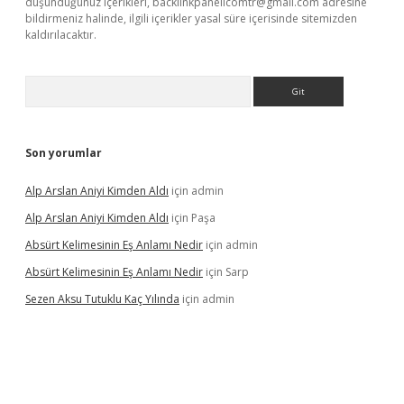
düşündüğünüz içerikleri,
backlinkpanelicomtr@gmail.com
adresine
bildirmeniz halinde, ilgili içerikler yasal süre içerisinde sitemizden
kaldırılacaktır.
Arama
Son yorumlar
Alp Arslan Aniyi Kimden Aldı
için
admin
Alp Arslan Aniyi Kimden Aldı
için
Paşa
Absürt Kelimesinin Eş Anlamı Nedir
için
admin
Absürt Kelimesinin Eş Anlamı Nedir
için
Sarp
Sezen Aksu Tutuklu Kaç Yılında
için
admin