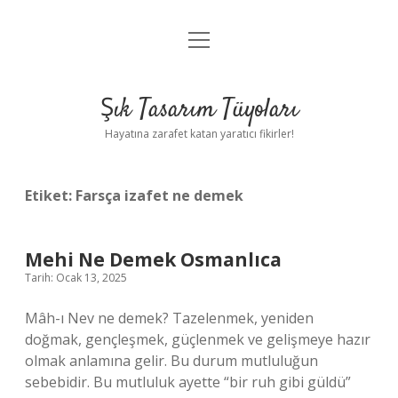
menüyü
Anasayfa
aç
Gizlilik Politikası
Şık Tasarım Tüyoları
Yasal Uyarı
Hayatına zarafet katan yaratıcı fikirler!
Hakkımızda
Etiket:
Farsça izafet ne demek
Mehi Ne Demek Osmanlıca
Tarih: Ocak 13, 2025
Mâh-ı Nev ne demek? Tazelenmek, yeniden
doğmak, gençleşmek, güçlenmek ve gelişmeye hazır
olmak anlamına gelir. Bu durum mutluluğun
sebebidir. Bu mutluluk ayette “bir ruh gibi güldü”