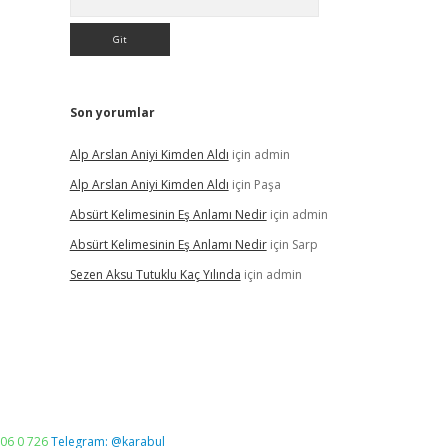
Son yorumlar
Alp Arslan Aniyi Kimden Aldı
için
admin
Alp Arslan Aniyi Kimden Aldı
için
Paşa
Absürt Kelimesinin Eş Anlamı Nedir
için
admin
Absürt Kelimesinin Eş Anlamı Nedir
için
Sarp
Sezen Aksu Tutuklu Kaç Yılında
için
admin
06 0 726
Telegram: @karabul