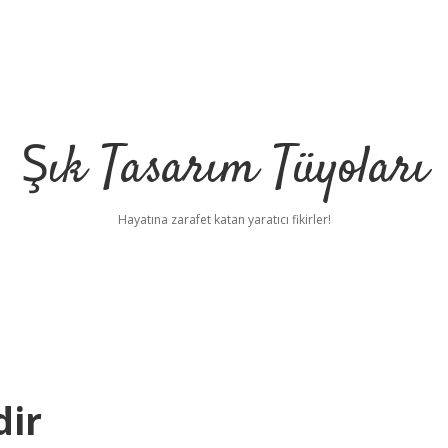
Şık Tasarım Tüyoları
Hayatına zarafet katan yaratıcı fikirler!
dir