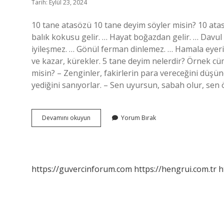
Tarih: Eylül 23, 2024
10 tane atasözü 10 tane deyim söyler misin? 10 ata
balık kokusu gelir. … Hayat boğazdan gelir. … Davul ses
iyileşmez. … Gönül ferman dinlemez. … Hamala eyeri 
ve kazar, kürekler. 5 tane deyim nelerdir? Örnek cü
misin? – Zenginler, fakirlerin para vereceğini düşüne
yediğini sanıyorlar. – Sen uyursun, sabah olur, sen ö
Deyimin
Devamını okuyun
Yorum Bırak
Atasözü
Nedir
https://guvercinforum.com
https://hengrui.com.tr
h