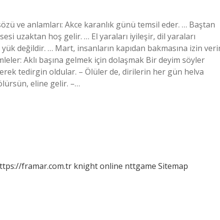
sözü ve anlamları: Akce karanlık günü temsil eder. … Baştan
i uzaktan hoş gelir. … El yaraları iyileşir, dil yaraları
yük değildir. … Mart, insanların kapıdan bakmasına izin veri
mleler: Aklı başına gelmek için dolaşmak Bir deyim söyler
rek tedirgin oldular. – Ölüler de, dirilerin her gün helva
lürsün, eline gelir. –…
ttps://framar.com.tr
knight online
nttgame
Sitemap