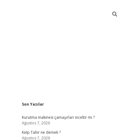
Sidebar
Son Yazılar
vdcasinogi
Kurutma makinesi çamaşırları inceltir mi ?
Ağustos 7, 2026
Kelp Tahir ne demek ?
Ağustos 7, 2026