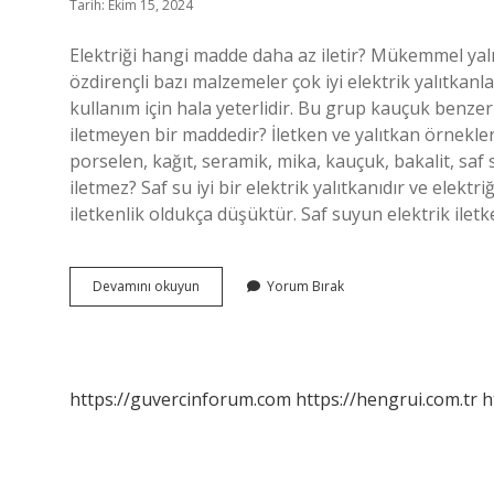
Tarih: Ekim 15, 2024
Elektriği hangi madde daha az iletir? Mükemmel yalıt
özdirençli bazı malzemeler çok iyi elektrik yalıtkan
kullanım için hala yeterlidir. Bu grup kauçuk benzeri 
iletmeyen bir maddedir? İletken ve yalıtkan örnekleri
porselen, kağıt, seramik, mika, kauçuk, bakalit, saf su
iletmez? Saf su iyi bir elektrik yalıtkanıdır ve elektr
iletkenlik oldukça düşüktür. Saf suyun elektrik iletke
Elektriği
Devamını okuyun
Yorum Bırak
Hangi
Maddeler
Az
Iletir
https://guvercinforum.com
https://hengrui.com.tr
h