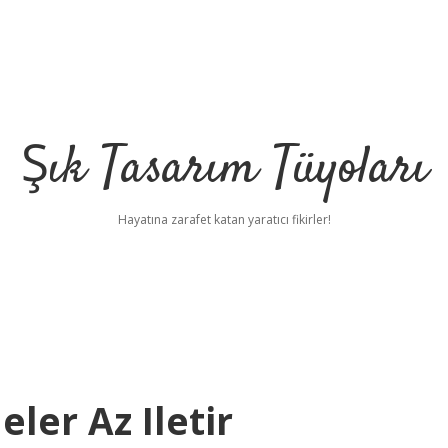
Şık Tasarım Tüyoları
Hayatına zarafet katan yaratıcı fikirler!
ler Az Iletir