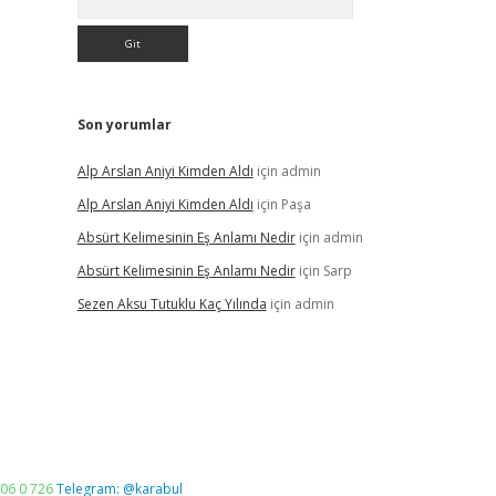
Son yorumlar
Alp Arslan Aniyi Kimden Aldı
için
admin
Alp Arslan Aniyi Kimden Aldı
için
Paşa
Absürt Kelimesinin Eş Anlamı Nedir
için
admin
Absürt Kelimesinin Eş Anlamı Nedir
için
Sarp
Sezen Aksu Tutuklu Kaç Yılında
için
admin
06 0 726
Telegram: @karabul