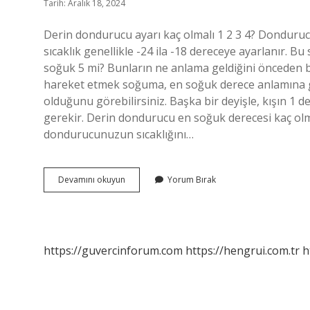
Tarih: Aralık 18, 2024
Derin dondurucu ayarı kaç olmalı 1 2 3 4? Donduruc
sıcaklık genellikle -24 ila -18 dereceye ayarlanır. Bu
soğuk 5 mi? Bunların ne anlama geldiğini önceden bi
hareket etmek soğuma, en soğuk derece anlamına gel
olduğunu görebilirsiniz. Başka bir deyişle, kışın 1
gerekir. Derin dondurucu en soğuk derecesi kaç olmal
dondurucunuzun sıcaklığını…
Derin
Devamını okuyun
Yorum Bırak
Dondurucu
Eksi
Kaç
Olmalı
https://guvercinforum.com
https://hengrui.com.tr
h