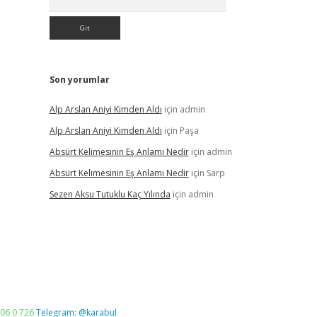
Son yorumlar
Alp Arslan Aniyi Kimden Aldı
için
admin
Alp Arslan Aniyi Kimden Aldı
için
Paşa
Absürt Kelimesinin Eş Anlamı Nedir
için
admin
Absürt Kelimesinin Eş Anlamı Nedir
için
Sarp
Sezen Aksu Tutuklu Kaç Yılında
için
admin
06 0 726
Telegram: @karabul