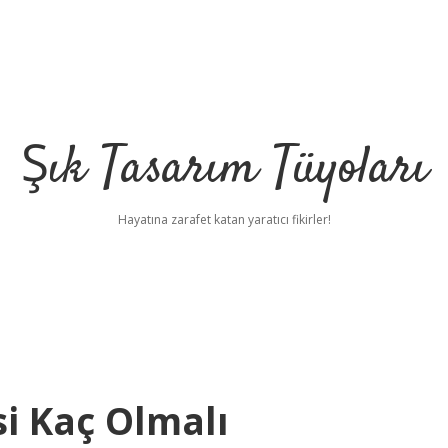
Şık Tasarım Tüyoları
Hayatına zarafet katan yaratıcı fikirler!
i Kaç Olmalı