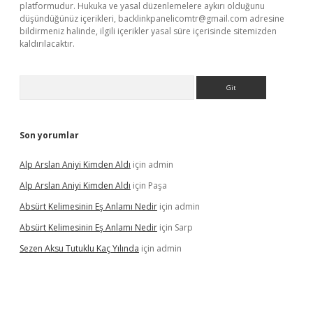
platformudur. Hukuka ve yasal düzenlemelere aykırı olduğunu
düşündüğünüz içerikleri,
backlinkpanelicomtr@gmail.com
adresine
bildirmeniz halinde, ilgili içerikler yasal süre içerisinde sitemizden
kaldırılacaktır.
Arama
Son yorumlar
Alp Arslan Aniyi Kimden Aldı
için
admin
Alp Arslan Aniyi Kimden Aldı
için
Paşa
Absürt Kelimesinin Eş Anlamı Nedir
için
admin
Absürt Kelimesinin Eş Anlamı Nedir
için
Sarp
Sezen Aksu Tutuklu Kaç Yılında
için
admin