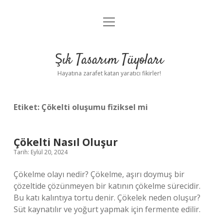
menüyü
Anasayfa
aç
Gizlilik Politikası
Şık Tasarım Tüyoları
Yasal Uyarı
Hayatına zarafet katan yaratıcı fikirler!
Hakkımızda
Etiket:
Çökelti oluşumu fiziksel mi
Çökelti Nasıl Oluşur
Tarih: Eylül 20, 2024
Çökelme olayı nedir? Çökelme, aşırı doymuş bir
çözeltide çözünmeyen bir katının çökelme sürecidir.
Bu katı kalıntıya tortu denir. Çökelek neden oluşur?
Süt kaynatılır ve yoğurt yapmak için fermente edilir.