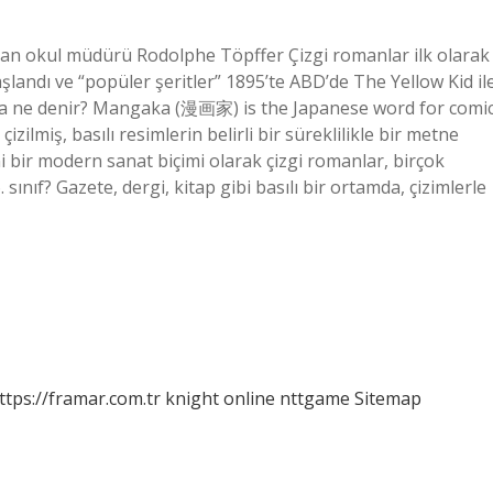
ratan okul müdürü Rodolphe Töpffer Çizgi romanlar ilk olarak
landı ve “popüler şeritler” 1895’te ABD’de The Yellow Kid il
ına ne denir? Mangaka (漫画家) is the Japanese word for comi
izilmiş, basılı resimlerin belirli bir süreklilikle bir metne
i bir modern sanat biçimi olarak çizgi romanlar, birçok
ınıf? Gazete, dergi, kitap gibi basılı bir ortamda, çizimlerle
ttps://framar.com.tr
knight online
nttgame
Sitemap