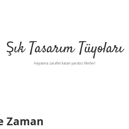
Şık Tasarım Tüyoları
Hayatına zarafet katan yaratıcı fikirler!
Ne Zaman