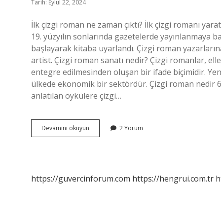
Tarih: Eylül 22, 2024
İlk çizgi roman ne zaman çıktı? İlk çizgi romanı ya
19. yüzyılın sonlarında gazetelerde yayınlanmaya baş
başlayarak kitaba uyarlandı. Çizgi roman yazarlar
artist. Çizgi roman sanatı nedir? Çizgi romanlar, elle ç
entegre edilmesinden oluşan bir ifade biçimidir. Yen
ülkede ekonomik bir sektördür. Çizgi roman nedir 6. s
anlatılan öykülere çizgi…
Çizgi
Devamını okuyun
2 Yorum
Roman
Günü
Ne
Zaman
https://guvercinforum.com
https://hengrui.com.tr
h