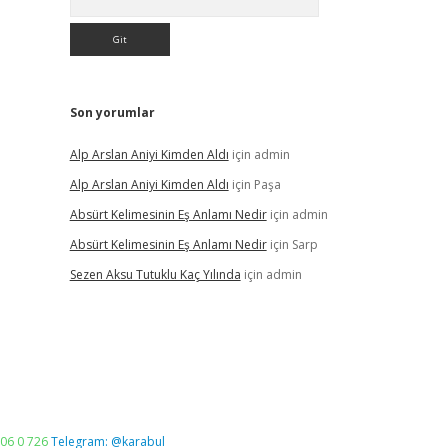
Son yorumlar
Alp Arslan Aniyi Kimden Aldı
için
admin
Alp Arslan Aniyi Kimden Aldı
için
Paşa
Absürt Kelimesinin Eş Anlamı Nedir
için
admin
Absürt Kelimesinin Eş Anlamı Nedir
için
Sarp
Sezen Aksu Tutuklu Kaç Yılında
için
admin
06 0 726
Telegram: @karabul