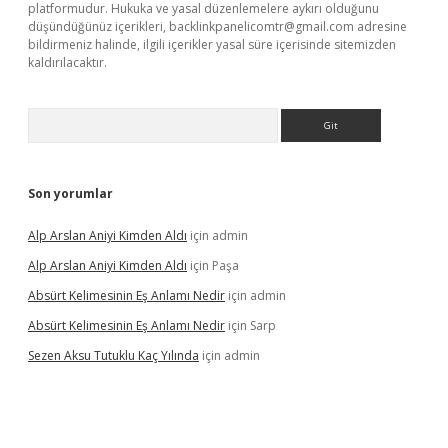
platformudur. Hukuka ve yasal düzenlemelere aykırı olduğunu
düşündüğünüz içerikleri,
backlinkpanelicomtr@gmail.com
adresine
bildirmeniz halinde, ilgili içerikler yasal süre içerisinde sitemizden
kaldırılacaktır.
Arama
Son yorumlar
Alp Arslan Aniyi Kimden Aldı
için
admin
Alp Arslan Aniyi Kimden Aldı
için
Paşa
Absürt Kelimesinin Eş Anlamı Nedir
için
admin
Absürt Kelimesinin Eş Anlamı Nedir
için
Sarp
Sezen Aksu Tutuklu Kaç Yılında
için
admin