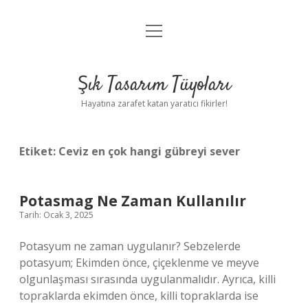
menüyü
Anasayfa
aç
Gizlilik Politikası
Şık Tasarım Tüyoları
Yasal Uyarı
Hayatına zarafet katan yaratıcı fikirler!
Hakkımızda
Etiket:
Ceviz en çok hangi gübreyi sever
Potasmag Ne Zaman Kullanılır
Tarih: Ocak 3, 2025
Potasyum ne zaman uygulanır? Sebzelerde
potasyum; Ekimden önce, çiçeklenme ve meyve
olgunlaşması sırasında uygulanmalıdır. Ayrıca, killi
topraklarda ekimden önce, killi topraklarda ise