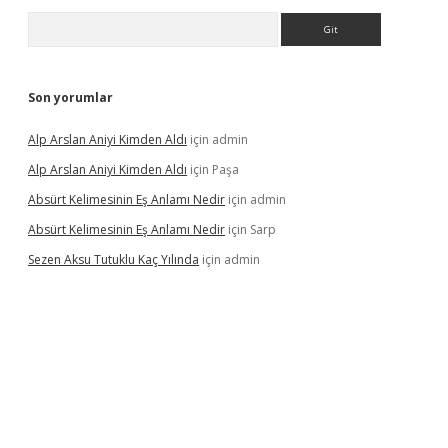
Arama
Son yorumlar
Alp Arslan Aniyi Kimden Aldı
için
admin
Alp Arslan Aniyi Kimden Aldı
için
Paşa
Absürt Kelimesinin Eş Anlamı Nedir
için
admin
Absürt Kelimesinin Eş Anlamı Nedir
için
Sarp
Sezen Aksu Tutuklu Kaç Yılında
için
admin
dcasinogir.net