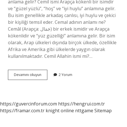
anlama gelir? Cemil ismi Arapça kökenli bir isimdir
ve “güzel yüzlü”, “hoş” ve “iyi huylu” anlamına gelir.
Bu isim genellikle arkadaş canlısı, iyi huylu ve çekici
bir kişiliği temsil eder. Cemal adının anlamı ne?
Cemâl (Arapça: جَمَال‎) bir erkek ismidir ve Arapça
kökenlidir ve “yüz güzelliği” anlamına gelir. Bir isim
olarak, Arap ülkeleri dışında birçok ülkede, özellikle
Afrika ve Amerika gibi ülkelerde yaygın olarak
kullanılmaktadır. Cemil Allahin ismi mi?…
Cemal
Devamını okuyun
2 Yorum
Cemil
Ne
Demek
https://guvercinforum.com
https://hengrui.com.tr
https://framar.com.tr
knight online
nttgame
Sitemap