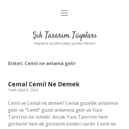
menüyü
Anasayfa
aç
Gizlilik Politikası
Şık Tasarım Tüyoları
Yasal Uyarı
Hayatına zarafet katan yaratıcı fikirler!
Hakkımızda
Etiket:
Cemil ne anlama gelir
Cemal Cemil Ne Demek
Tarih: Eylül 8, 2024
Cemil ve Cemal ne demek? Cemal güzellik anlamına
gelir ve “Cemîl” güzel anlamına gelir ve Yüce
Tanrı’nın bir ismidir. Ancak Yüce Tanrı’nın hem
görkemli hem de görkemli isimleri vardır. Cemil ne