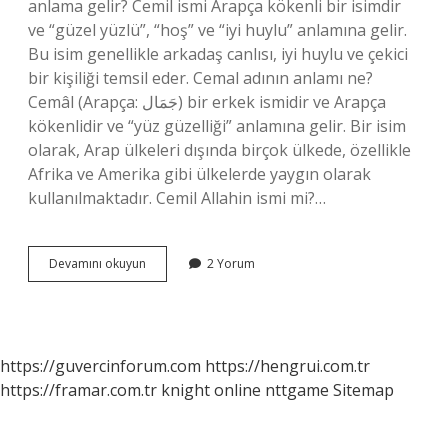
anlama gelir? Cemil ismi Arapça kökenli bir isimdir
ve “güzel yüzlü”, “hoş” ve “iyi huylu” anlamına gelir.
Bu isim genellikle arkadaş canlısı, iyi huylu ve çekici
bir kişiliği temsil eder. Cemal adının anlamı ne?
Cemâl (Arapça: جَمَال‎) bir erkek ismidir ve Arapça
kökenlidir ve “yüz güzelliği” anlamına gelir. Bir isim
olarak, Arap ülkeleri dışında birçok ülkede, özellikle
Afrika ve Amerika gibi ülkelerde yaygın olarak
kullanılmaktadır. Cemil Allahin ismi mi?…
Cemal
Devamını okuyun
2 Yorum
Cemil
Ne
Demek
https://guvercinforum.com
https://hengrui.com.tr
https://framar.com.tr
knight online
nttgame
Sitemap