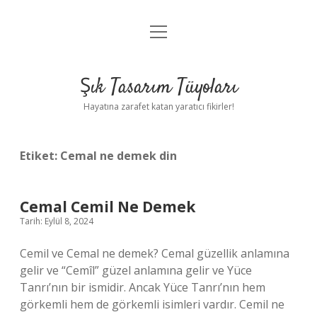
menüyü
Anasayfa
aç
Gizlilik Politikası
Şık Tasarım Tüyoları
Yasal Uyarı
Hayatına zarafet katan yaratıcı fikirler!
Hakkımızda
Etiket:
Cemal ne demek din
Cemal Cemil Ne Demek
Tarih: Eylül 8, 2024
Cemil ve Cemal ne demek? Cemal güzellik anlamına
gelir ve “Cemîl” güzel anlamına gelir ve Yüce
Tanrı’nın bir ismidir. Ancak Yüce Tanrı’nın hem
görkemli hem de görkemli isimleri vardır. Cemil ne