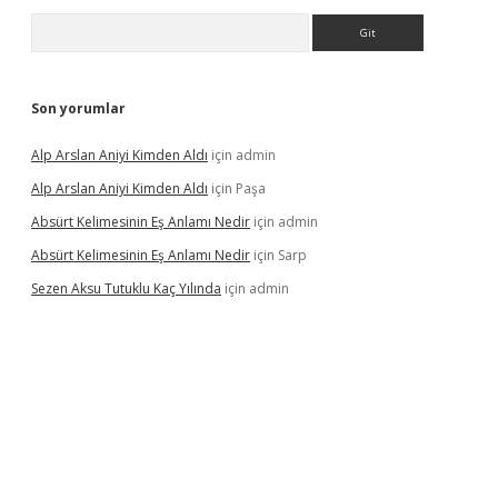
Arama
Son yorumlar
Alp Arslan Aniyi Kimden Aldı
için
admin
Alp Arslan Aniyi Kimden Aldı
için
Paşa
Absürt Kelimesinin Eş Anlamı Nedir
için
admin
Absürt Kelimesinin Eş Anlamı Nedir
için
Sarp
Sezen Aksu Tutuklu Kaç Yılında
için
admin
vdcasinogir.net