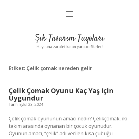
menüyü
Anasayfa
aç
Gizlilik Politikası
Şık Tasarım Tüyoları
Yasal Uyarı
Hayatına zarafet katan yaratıcı fikirler!
Hakkımızda
Etiket:
Çelik çomak nereden gelir
Çelik Çomak Oyunu Kaç Yaş Için
Uygundur
Tarih: Eylül 23, 2024
Çelik çomak oyununun amacı nedir? Çelikçomak, iki
takım arasında oynanan bir çocuk oyunudur.
Oyunun amacı, “çelik” adı verilen kısa çubuğu