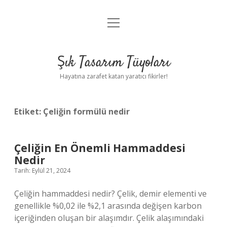
menüyü
Anasayfa
aç
Gizlilik Politikası
Şık Tasarım Tüyoları
Yasal Uyarı
Hayatına zarafet katan yaratıcı fikirler!
Hakkımızda
Etiket:
Çeliğin formülü nedir
Çeliğin En Önemli Hammaddesi
Nedir
Tarih: Eylül 21, 2024
Çeliğin hammaddesi nedir? Çelik, demir elementi ve
genellikle %0,02 ile %2,1 arasında değişen karbon
içeriğinden oluşan bir alaşımdır. Çelik alaşımındaki