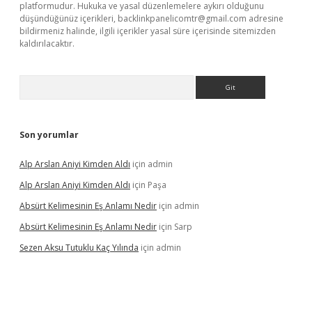
platformudur. Hukuka ve yasal düzenlemelere aykırı olduğunu
düşündüğünüz içerikleri,
backlinkpanelicomtr@gmail.com
adresine
bildirmeniz halinde, ilgili içerikler yasal süre içerisinde sitemizden
kaldırılacaktır.
Arama
Son yorumlar
Alp Arslan Aniyi Kimden Aldı
için
admin
Alp Arslan Aniyi Kimden Aldı
için
Paşa
Absürt Kelimesinin Eş Anlamı Nedir
için
admin
Absürt Kelimesinin Eş Anlamı Nedir
için
Sarp
Sezen Aksu Tutuklu Kaç Yılında
için
admin