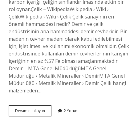
karbon içeriği, çeliğin sınıflandırılmasında etkin bir
rol oynar.Çelik – WikipediaWikipedia › Wiki ›
ÇelikWikipedia › Wiki › Çelik Çelik sanayinin en
önemli hammaddesi nedir? Demir ve çelik
endüstrisinin ana hammaddesi demir cevheridir. Bir
madenin cevher madeni olarak kabul edilebilmesi
için, işletilmesi ve kullanımı ekonomik olmalıdır. Çelik
endüstrisinde kullanılan demir cevherlerinin karışım
içeriğinin en az %57 Fe olması amaçlanmaktadır.
Demir – MTA Genel MüdürlüğüMTA Genel
Müdürlüğü › Metalik Mineraller › DemirMTA Genel
Müdürlüğü › Metalik Mineraller › Demir Çelik hangi
malzemeden…
Çeliğin
Devamını okuyun
2 Yorum
En
Önemli
Hammaddesi
Nedir