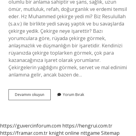
olumlu bir anlama sahiptir ve şans, sağlık, uzun
ömür, mutluluk, refah, doğurganlık ve erdemi temsil
eder. Hz Muhammed çekirge yedi mi? Biz Resulullah
(s.a.v.) ile birlikte yedi savaş yaptık ve bu savaşlarda
çekirge yedik. Çekirge neye işarettir? Bazı
yorumculara göre, rüyada çekirge görmek,
anlaşmazlık ve düşmanlığın bir işaretidir. Kendinizi
rüyanızda çekirge toplarken görmek, çok para
kazanacağınıza işaret olarak yorumlanır.
Çekirgelerin yağdığını görmek, servet ve mal edinimi
anlamına gelir, ancak bazen de…
Çekirge
Devamını okuyun
Yorum Bırak
Dinen
Ne
Anlama
Gelir
https://guvercinforum.com
https://hengrui.com.tr
https://framar.com.tr
knight online
nttgame
Sitemap