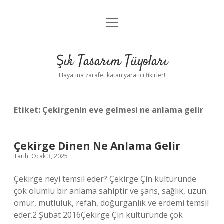
menüyü
Anasayfa
aç
Gizlilik Politikası
Şık Tasarım Tüyoları
Yasal Uyarı
Hayatına zarafet katan yaratıcı fikirler!
Hakkımızda
Etiket:
Çekirgenin eve gelmesi ne anlama gelir
Çekirge Dinen Ne Anlama Gelir
Tarih: Ocak 3, 2025
Çekirge neyi temsil eder? Çekirge Çin kültüründe
çok olumlu bir anlama sahiptir ve şans, sağlık, uzun
ömür, mutluluk, refah, doğurganlık ve erdemi temsil
eder.2 Şubat 2016Çekirge Çin kültüründe çok