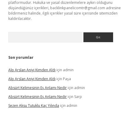
platformudur. Hukuka ve yasal düzenlemelere aykırı olduğunu
düşündüğünüz içerikleri,
backlinkpanelicomtr@gmail.com
adresine
bildirmeniz halinde, ilgili içerikler yasal süre içerisinde sitemizden
kaldırılacaktır.
Arama
Son yorumlar
Alp Arslan Aniyi Kimden Aldı
için
admin
Alp Arslan Aniyi Kimden Aldı
için
Paşa
Absürt Kelimesinin Eş Anlamı Nedir
için
admin
Absürt Kelimesinin Eş Anlamı Nedir
için
Sarp
Sezen Aksu Tutuklu Kaç Yılında
için
admin