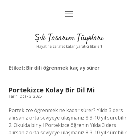
menüyü
Anasayfa
aç
Gizlilik Politikası
Şık Tasarım Tüyoları
Yasal Uyarı
Hayatına zarafet katan yaratıcı fikirler!
Hakkımızda
Etiket:
Bir dili öğrenmek kaç ay sürer
Portekizce Kolay Bir Dil Mi
Tarih: Ocak 3, 2025
Portekizce öğrenmek ne kadar sürer? Yılda 3 ders
alırsanız orta seviyeye ulaşmanız 8,3-10 yıl sürebilir.
2. Okulda bir yıl Portekizce öğrenin Yılda 3 ders
alırsanız orta seviyeye ulaşmanız 8,3-10 yıl sürebilir.