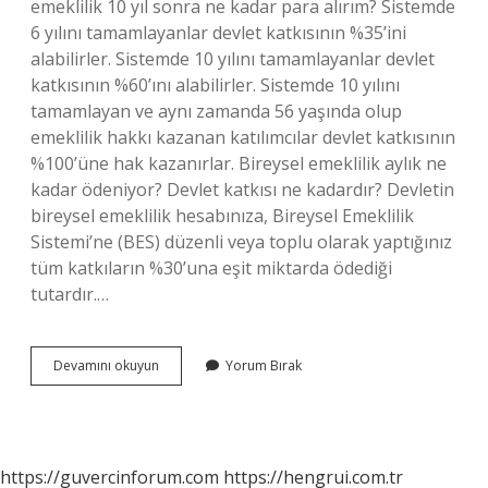
emeklilik 10 yıl sonra ne kadar para alırım? Sistemde
6 yılını tamamlayanlar devlet katkısının %35’ini
alabilirler. Sistemde 10 yılını tamamlayanlar devlet
katkısının %60’ını alabilirler. Sistemde 10 yılını
tamamlayan ve aynı zamanda 56 yaşında olup
emeklilik hakkı kazanan katılımcılar devlet katkısının
%100’üne hak kazanırlar. Bireysel emeklilik aylık ne
kadar ödeniyor? Devlet katkısı ne kadardır? Devletin
bireysel emeklilik hesabınıza, Bireysel Emeklilik
Sistemi’ne (BES) düzenli veya toplu olarak yaptığınız
tüm katkıların %30’una eşit miktarda ödediği
tutardır.…
Bireysel
Devamını okuyun
Yorum Bırak
Emekliliğe
Ne
Kadar
Yatıyor
https://guvercinforum.com
https://hengrui.com.tr