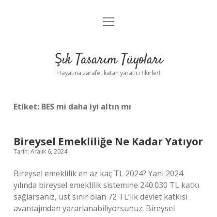
menüyü
Anasayfa
aç
Gizlilik Politikası
Şık Tasarım Tüyoları
Yasal Uyarı
Hayatına zarafet katan yaratıcı fikirler!
Hakkımızda
Etiket:
BES mi daha iyi altın mı
Bireysel Emekliliğe Ne Kadar Yatıyor
Tarih: Aralık 6, 2024
Bireysel emeklilik en az kaç TL 2024? Yani 2024
yılında bireysel emeklilik sistemine 240.030 TL katkı
sağlarsanız, üst sınır olan 72 TL’lik devlet katkısı
avantajından yararlanabiliyorsunuz. Bireysel