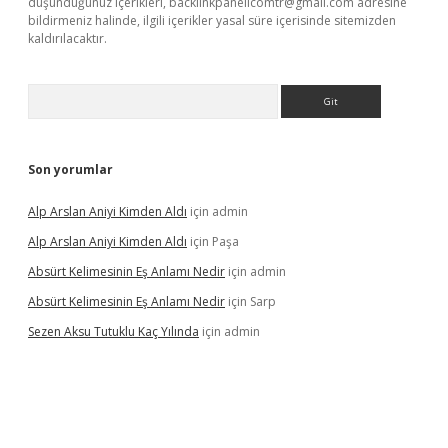
düşündüğünüz içerikleri,
backlinkpanelicomtr@gmail.com
adresine
bildirmeniz halinde, ilgili içerikler yasal süre içerisinde sitemizden
kaldırılacaktır.
Arama
Son yorumlar
Alp Arslan Aniyi Kimden Aldı
için
admin
Alp Arslan Aniyi Kimden Aldı
için
Paşa
Absürt Kelimesinin Eş Anlamı Nedir
için
admin
Absürt Kelimesinin Eş Anlamı Nedir
için
Sarp
Sezen Aksu Tutuklu Kaç Yılında
için
admin