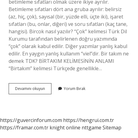
betimleme sıfatları olmak üzere ikiye ayrılır.
Betimleme sıfatları dört ana gruba ayrılır: belirsiz
(az, hiç, çok), sayısal (bir, yüzde elli, üçte iki), işaret
sıfatları (bu, onlar, diğeri) ve soru sıfatları (kaç tane,
hangisi). Bircok nasıl yazılır? “Çok” kelimesi Türk Dil
Kurumu tarafından belirlenen doğru yazımında
“çok” olarak kabul edilir. Diğer yazımlar yanlış kabul
edilir. En yaygın yanlış kullanım “viel”dir. Bir takım ne
demek TDK? BİRTAKIM KELİMESİNİN ANLAMI
“Birtakım” kelimesi Türkçede genellikle…
Bircok
Devamını okuyun
Yorum Bırak
Ne
https://guvercinforum.com
https://hengrui.com.tr
https://framar.com.tr
knight online
nttgame
Sitemap