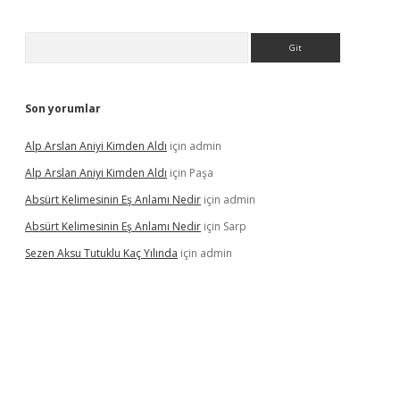
Arama
Son yorumlar
Alp Arslan Aniyi Kimden Aldı
için
admin
Alp Arslan Aniyi Kimden Aldı
için
Paşa
Absürt Kelimesinin Eş Anlamı Nedir
için
admin
Absürt Kelimesinin Eş Anlamı Nedir
için
Sarp
Sezen Aksu Tutuklu Kaç Yılında
için
admin
dcasinogir.net