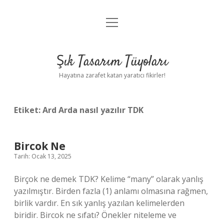
menüyü
Anasayfa
aç
Gizlilik Politikası
Şık Tasarım Tüyoları
Yasal Uyarı
Hayatına zarafet katan yaratıcı fikirler!
Hakkımızda
Etiket:
Ard Arda nasıl yazılır TDK
Bircok Ne
Tarih: Ocak 13, 2025
Birçok ne demek TDK? Kelime “many” olarak yanlış
yazılmıştır. Birden fazla (1) anlamı olmasına rağmen,
birlik vardır. En sık yanlış yazılan kelimelerden
biridir. Bircok ne sıfatı? Önekler niteleme ve