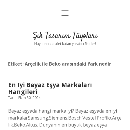
menüyü
Anasayfa
aç
Gizlilik Politikası
Şık Tasarım Tüyoları
Yasal Uyarı
Hayatına zarafet katan yaratıcı fikirler!
Hakkımızda
Etiket:
Arçelik ile Beko arasındaki fark nedir
En Iyi Beyaz Eşya Markaları
Hangileri
Tarih: Ekim 30, 2024
Beyaz eşyada hangi marka iyi? Beyaz eşyada en iyi
markalarSamsung.Siemens.Bosch.Vestel.Profilo.Arçe
lik.Beko.Altus. Dünyanın en büyük beyaz eşya