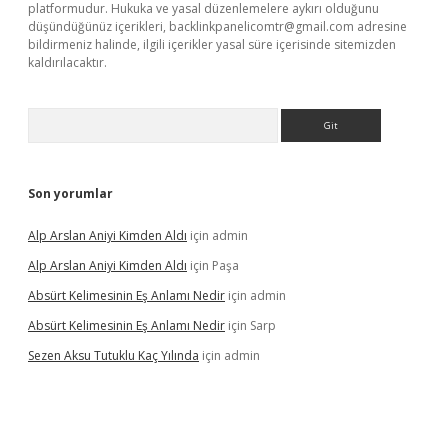
platformudur. Hukuka ve yasal düzenlemelere aykırı olduğunu
düşündüğünüz içerikleri,
backlinkpanelicomtr@gmail.com
adresine
bildirmeniz halinde, ilgili içerikler yasal süre içerisinde sitemizden
kaldırılacaktır.
Arama
Son yorumlar
Alp Arslan Aniyi Kimden Aldı
için
admin
Alp Arslan Aniyi Kimden Aldı
için
Paşa
Absürt Kelimesinin Eş Anlamı Nedir
için
admin
Absürt Kelimesinin Eş Anlamı Nedir
için
Sarp
Sezen Aksu Tutuklu Kaç Yılında
için
admin