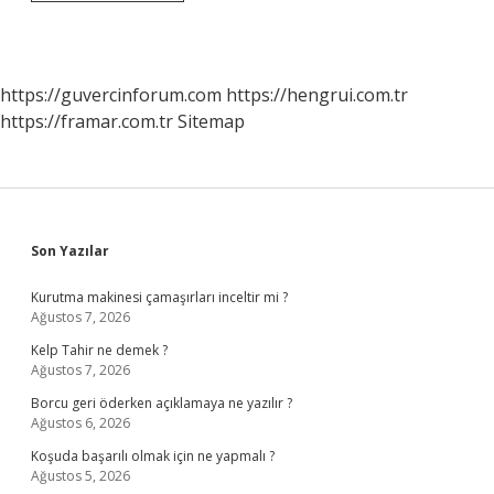
Adları
Nelerdir
https://guvercinforum.com
https://hengrui.com.tr
https://framar.com.tr
Sitemap
Sidebar
Son Yazılar
Kurutma makinesi çamaşırları inceltir mi ?
Ağustos 7, 2026
Kelp Tahir ne demek ?
Ağustos 7, 2026
Borcu geri öderken açıklamaya ne yazılır ?
Ağustos 6, 2026
Koşuda başarılı olmak için ne yapmalı ?
Ağustos 5, 2026