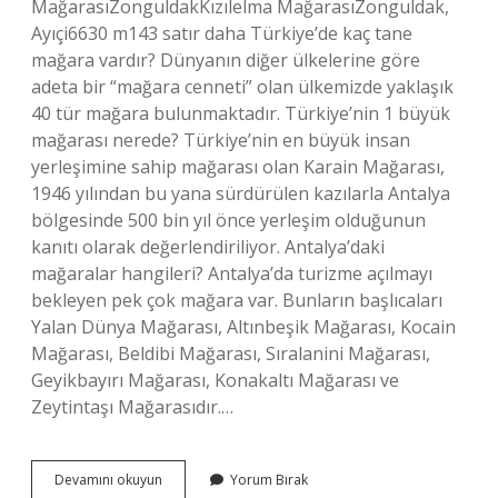
MağarasıZonguldakKızılelma MağarasıZonguldak,
Ayıçi6630 m143 satır daha Türkiye’de kaç tane
mağara vardır? Dünyanın diğer ülkelerine göre
adeta bir “mağara cenneti” olan ülkemizde yaklaşık
40 tür mağara bulunmaktadır. Türkiye’nin 1 büyük
mağarası nerede? Türkiye’nin en büyük insan
yerleşimine sahip mağarası olan Karain Mağarası,
1946 yılından bu yana sürdürülen kazılarla Antalya
bölgesinde 500 bin yıl önce yerleşim olduğunun
kanıtı olarak değerlendiriliyor. Antalya’daki
mağaralar hangileri? Antalya’da turizme açılmayı
bekleyen pek çok mağara var. Bunların başlıcaları
Yalan Dünya Mağarası, Altınbeşik Mağarası, Kocain
Mağarası, Beldibi Mağarası, Sıralanini Mağarası,
Geyikbayırı Mağarası, Konakaltı Mağarası ve
Zeytintaşı Mağarasıdır.…
Mağaraların
Devamını okuyun
Yorum Bırak