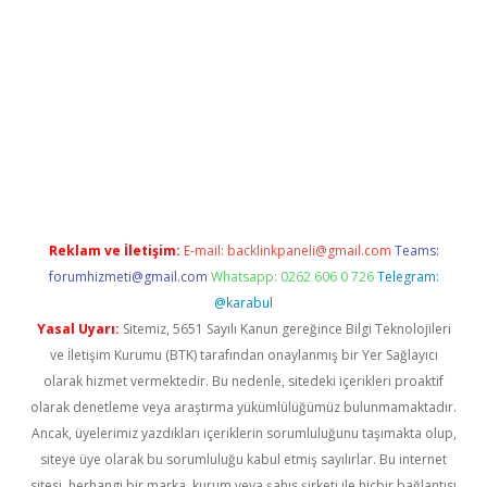
casinogir.net
Reklam ve İletişim:
E-mail:
backlinkpaneli@gmail.com
Teams:
forumhizmeti@gmail.com
Whatsapp: 0262 606 0 726
Telegram:
@karabul
Yasal Uyarı:
Sitemiz, 5651 Sayılı Kanun gereğince Bilgi Teknolojileri
ve İletişim Kurumu (BTK) tarafından onaylanmış bir Yer Sağlayıcı
olarak hizmet vermektedir. Bu nedenle, sitedeki içerikleri proaktif
olarak denetleme veya araştırma yükümlülüğümüz bulunmamaktadır.
Ancak, üyelerimiz yazdıkları içeriklerin sorumluluğunu taşımakta olup,
siteye üye olarak bu sorumluluğu kabul etmiş sayılırlar. Bu internet
sitesi, herhangi bir marka, kurum veya şahıs şirketi ile hiçbir bağlantısı