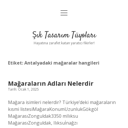
menüyü
Anasayfa
aç
Gizlilik Politikası
Şık Tasarım Tüyoları
Yasal Uyarı
Hayatına zarafet katan yaratıcı fikirler!
Hakkımızda
Etiket:
Antalyadaki mağaralar hangileri
Mağaraların Adları Nelerdir
Tarih: Ocak 1, 2025
Mağara isimleri nelerdir? Türkiye’deki mağaraların
kısmi listesiMağaraKonumUzunlukGökgöl
MağarasıZonguldak3350 mIlıksu
MağarasıZonguldak, Ilıksuİnağzı