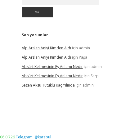
Son yorumlar
Alp Arslan Aniyi Kimden Aldı
için
admin
Alp Arslan Aniyi Kimden Aldı
için
Paşa
Absürt Kelimesinin Eş Anlamı Nedir
için
admin
Absürt Kelimesinin Eş Anlamı Nedir
için
Sarp
Sezen Aksu Tutuklu Kaç Yılında
için
admin
06 0 726
Telegram: @karabul