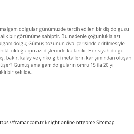
Amalgam dolgular günümüzde tercih edilen bir diş dolgusu
etalik bir görünüme sahiptir. Bu nedenle çoğunlukla azı
algam dolgu; Gümüş tozunun civa içerisinde eritilmesiyle
ıklı olduğu için azı dişlerinde kullanılır. Her siyah dolgu
ş, bakır, kalay ve çinko gibi metallerin karışımından oluşan
şer? Gümüş amalgam dolguların ömrü 15 ila 20 yıl
ıklı bir şekilde…
ttps://framar.com.tr
knight online
nttgame
Sitemap