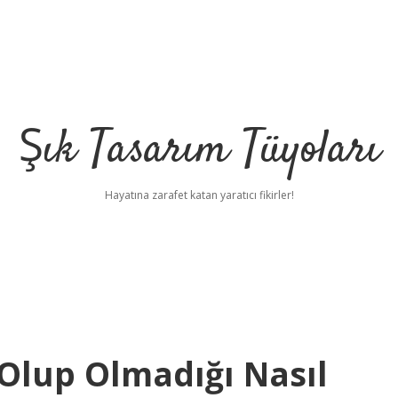
Şık Tasarım Tüyoları
Hayatına zarafet katan yaratıcı fikirler!
lup Olmadığı Nasıl