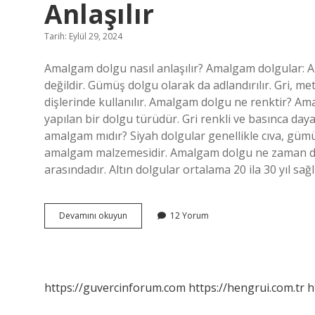
Anlaşılır
Tarih: Eylül 29, 2024
Amalgam dolgu nasıl anlaşılır? Amalgam dolgular: 
değildir. Gümüş dolgu olarak da adlandırılır. Gri, m
dişlerinde kullanılır. Amalgam dolgu ne renktir? Am
yapılan bir dolgu türüdür. Gri renkli ve basınca dayan
amalgam mıdır? Siyah dolgular genellikle cıva, gümü
amalgam malzemesidir. Amalgam dolgu ne zaman dü
arasındadır. Altın dolgular ortalama 20 ila 30 yıl sağl
Dolgunun
Devamını okuyun
12 Yorum
Amalgam
Olup
Olmadığı
Nasıl
Anlaşılır
https://guvercinforum.com
https://hengrui.com.tr
h