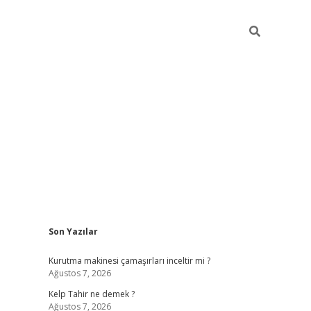
Sidebar
Son Yazılar
vdcasinogir
Kurutma makinesi çamaşırları inceltir mi ?
Ağustos 7, 2026
Kelp Tahir ne demek ?
Ağustos 7, 2026